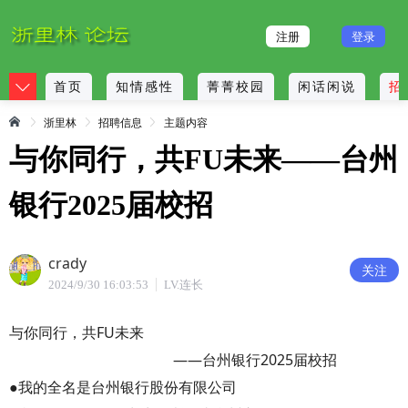
注册
登录
首页
知情感性
菁菁校园
闲话闲说
招
浙里林
招聘信息
主题内容
与你同行，共FU未来——台州
银行2025届校招
crady
关注
2024/9/30 16:03:53
LV.连长
与你同行，共FU未来
——台州银行2025届校招
●我的全名是台州银行股份有限公司