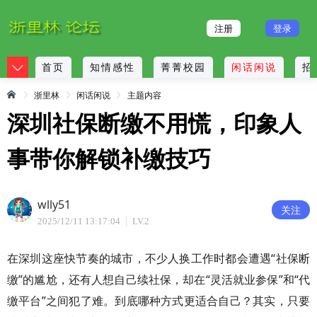
注册
登录
首页
知情感性
菁菁校园
闲话闲说
招
浙里林
闲话闲说
主题内容
深圳社保断缴不用慌，印象人
事带你解锁补缴技巧
wlly51
关注
2025/12/11 13:17:04
LV.2
在深圳这座快节奏的城市，不少人换工作时都会遭遇“社保断
缴”的尴尬，还有人想自己续社保，却在“灵活就业参保”和“代
缴平台”之间犯了难。到底哪种方式更适合自己？其实，只要