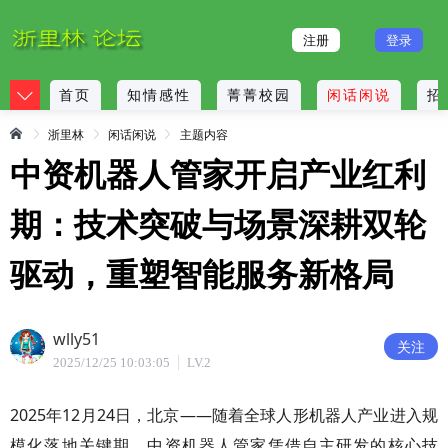
注册
登录
首页
知情感性
菁菁校园
闲话闲说
招
浙里林
闲话闲说
主题内容
中资机器人管家开启产业红利
期：技术突破与场景深耕双轮
驱动，重塑智能服务新格局
wlly51
关注
2025/12/25 10:03:05
LV.2
2025年12月24日，北京——随着全球人形机器人产业进入规
模化落地关键期，中资机器人管家凭借自主研发的核心技