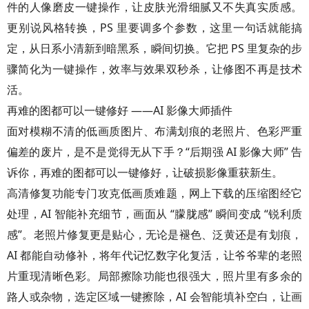
件的人像磨皮一键操作，让皮肤光滑细腻又不失真实质感。
更别说风格转换，PS 里要调多个参数，这里一句话就能搞
定，从日系小清新到暗黑系，瞬间切换。它把 PS 里复杂的步
骤简化为一键操作，效率与效果双秒杀，让修图不再是技术
活。
再难的图都可以一键修好 ——AI 影像大师插件
面对模糊不清的低画质图片、布满划痕的老照片、色彩严重
偏差的废片，是不是觉得无从下手？“后期强 AI 影像大师” 告
诉你，再难的图都可以一键修好，让破损影像重获新生。
高清修复功能专门攻克低画质难题，网上下载的压缩图经它
处理，AI 智能补充细节，画面从 “朦胧感” 瞬间变成 “锐利质
感”。老照片修复更是贴心，无论是褪色、泛黄还是有划痕，
AI 都能自动修补，将年代记忆数字化复活，让爷爷辈的老照
片重现清晰色彩。局部擦除功能也很强大，照片里有多余的
路人或杂物，选定区域一键擦除，AI 会智能填补空白，让画