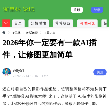
注册
登录
首页
知情感性
菁菁校园
闲话闲说
招
浙里林
闲话闲说
主题内容
2026年你一定要有一款AI插
件，让修图更加简单
wlly51
关注
2026/6/5 14:19:16
LV.2
还在对着自己的摄影作品犯愁，想调整风格却不知从何下
手？“后期强 AI 影像大师” 来了，这款基于 AI 技术的影像神
器，让你轻松修改自己的摄影作品，释放无限创作可能。